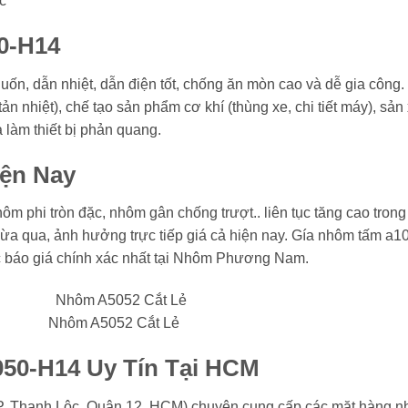
c
0-H14
uốn, dẫn nhiệt, dẫn điện tốt, chống ăn mòn cao và dễ gia côn
 tản nhiệt), chế tạo sản phẩm cơ khí (thùng xe, chi tiết máy), sả
và làm thiết bị phản quang.
ện Nay
 phi tròn đặc, nhôm gân chống trượt.. liên tục tăng cao trong 
ian vừa qua, ảnh hưởng trực tiếp giá cả hiện nay. Gía nhôm tấm 
ợc báo giá chính xác nhất tại Nhôm Phương Nam.
Nhôm A5052 Cắt Lẻ
50-H14 Uy Tín Tại HCM
 Thạnh Lộc, Quận 12, HCM) chuyên cung cấp các mặt hàng nh