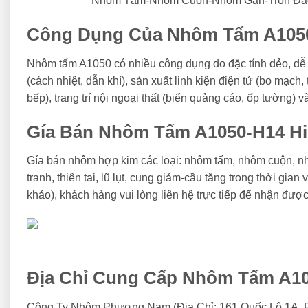
Nhôm Tấm-Nhôm Cuộn-Nhôm Gân-Tròn Đặ
Công Dụng Của Nhôm Tấm A105
Nhôm tấm A1050 có nhiều công dụng do đặc tính dẻo, dễ 
(cách nhiệt, dẫn khí), sản xuất linh kiện điện tử (bo mạch,
bếp), trang trí nội ngoại thất (biển quảng cáo, ốp tường) 
Gía Bán Nhôm Tấm A1050-H14 Hi
Gía bán nhôm hợp kim các loại: nhôm tấm, nhôm cuộn, nhôm
tranh, thiên tai, lũ lụt, cung giảm-cầu tăng trong thời g
khảo), khách hàng vui lòng liên hệ trực tiếp để nhận đư
Địa Chỉ Cung Cấp Nhôm Tấm A10
Công Ty Nhôm Phương Nam (Địa Chỉ: 161 Quốc Lộ 1A, P.