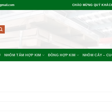
gmail.com
CHÀO MỪNG QUÝ KHÁC
U
NHÔM TẤM HỢP KIM
ĐỒNG HỢP KIM
NHÔM CÂY – C