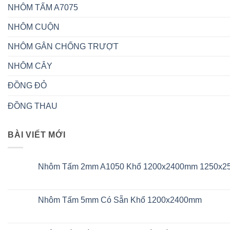
NHÔM TẤM A7075
NHÔM CUỘN
NHÔM GÂN CHỐNG TRƯỢT
NHÔM CÂY
ĐỒNG ĐỎ
ĐỒNG THAU
BÀI VIẾT MỚI
Nhôm Tấm 2mm A1050 Khổ 1200x2400mm 1250x
Không
có
bình
luận
Nhôm Tấm 5mm Có Sẵn Khổ 1200x2400mm
ở
Nhôm
Không
Tấm
có
2mm
bình
A1050