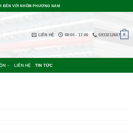
H ĐẾN VỚI NHÔM PHƯƠNG NAM
0
LIÊN HỆ
08:00 - 17:00
0933212607
UỘN
LIÊN HỆ
TIN TỨC