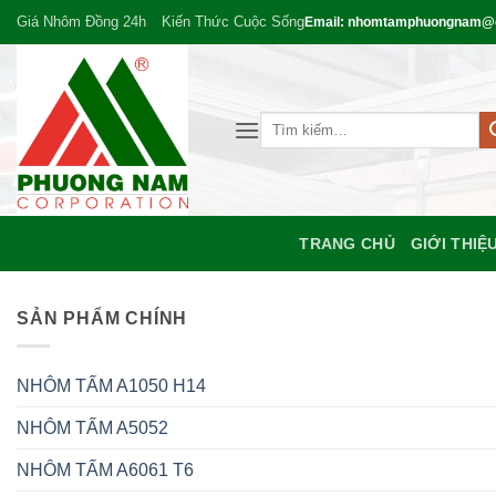
Bỏ
Giá Nhôm Đồng 24h
Kiến Thức Cuộc Sống
Email: nhomtamphuongnam@
qua
nội
dung
Tìm
kiếm:
TRANG CHỦ
GIỚI THIỆ
SẢN PHẨM CHÍNH
NHÔM TẤM A1050 H14
NHÔM TẤM A5052
NHÔM TẤM A6061 T6