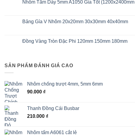
luận
Nhôm Tấm Dày 5mm A1050 Gía Tốt (1200x2400mm
Khổ
ở
1200x2400mm
Nhôm
Không
1250x2500mm
Tấm
có
5mm
bình
Có
luận
Bảng Gía V Nhôm 20x20mm 30x30mm 40x40mm
Sẵn
ở
Khổ
Nhôm
Không
1200x2400mm
Tấm
có
Dày
bình
5mm
luận
Đồng Vàng Tròn Đặc Phi 120mm 150mm 180mm
A1050
ở
Gía
Bảng
Không
Tốt
Gía
có
(1200x2400mm
V
bình
1250x2500mm)
Nhôm
luận
20x20mm
ở
SẢN PHẨM ĐÁNH GIÁ CAO
30x30mm
Đồng
40x40mm
Vàng
Tròn
Đặc
Phi
Nhôm chống trượt 4mm, 5mm 6mm
120mm
150mm
90.000
₫
180mm
Thanh Đồng Cái Busbar
210.000
₫
Nhôm tấm A6061 cắt lẻ