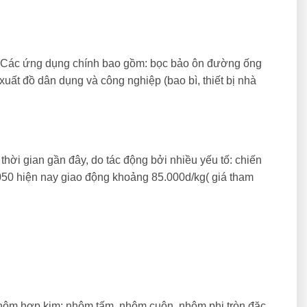
g. Các ứng dụng chính bao gồm: bọc bảo ôn đường ống
n xuất đồ dân dụng và công nghiệp (bao bì, thiết bị nhà
thời gian gần đây, do tác động bởi nhiều yếu tố: chiến
a1050 hiện nay giao động khoảng 85.000d/kg( giá tham
ôm hợp kim: nhôm tấm, nhôm cuộn, nhôm phi tròn đặc,