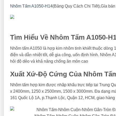
Nhôm Tấm A1050-H14
(Bảng Quy Cách Chi Tiết),Gía bán
Tìm Hiểu Về Nhôm Tấm A1050-H
Nhôm tấm A1050 là hợp kim nhôm tinh khiết thuộc dòng 1
điện và dẫn nhiệt tốt, dễ gia công, uốn định hình. Nhôm A1
hỏi độ dẻo và khả năng chống ăn mòn cao
Xuất Xứ-Độ Cứng Của Nhôm Tấm
Nhôm tấm hợp kim được nhập khẩu trực tiếp tại Trung 
x 2400mm, 1250 x 2500mm, 1500 x 3000mm. Đa dạng mác n
161 Quốc Lộ 1A, p.Thạnh Lộc, Quận 12, HCM, giao hàng t