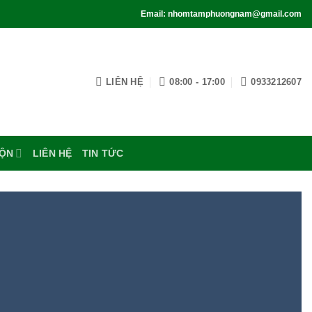
Email: nhomtamphuongnam@gmail.com
LIÊN HỆ
08:00 - 17:00
0933212607
UỘN
LIÊN HỆ
TIN TỨC