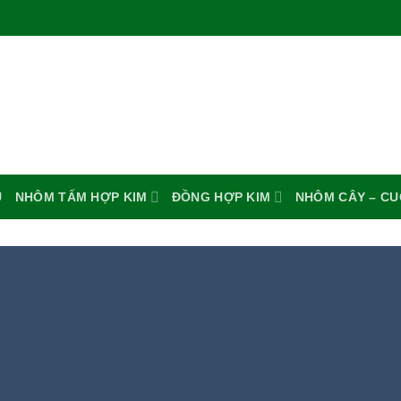
U
NHÔM TẤM HỢP KIM
ĐỒNG HỢP KIM
NHÔM CÂY – C