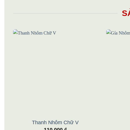
S
Add to
wishlist
Thanh Nhôm Chữ V
110.000
₫