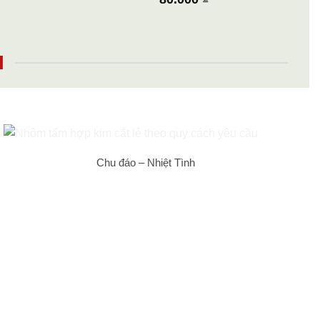
I
Chu đáo – Nhiệt Tình
Anh Phát – Bình Dương
ương Nam đã hỗ trợ cắt hàng và giao ngay
, sản phẩm nhôm chuẩn gia công yên tâm!