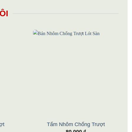
ÔI
Add to
Add to
wishlist
wishlist
ợt
Tấm Nhôm Chống Trượt
80.000
₫