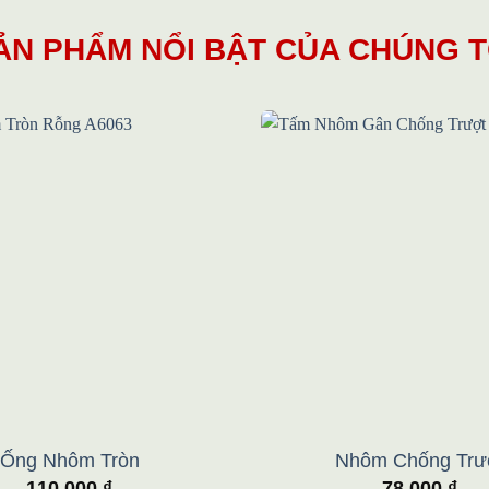
ẢN PHẨM NỔI BẬT CỦA CHÚNG T
Add to
wishlist
Ống Nhôm Tròn
Nhôm Chống Trư
110.000
₫
78.000
₫