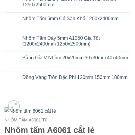
1250x2500mm
Không
có
Nhôm Tấm 5mm Có Sẵn Khổ 1200x2400mm
bình
luận
Không
ở
có
Nhôm
bình
Tấm
luận
Nhôm Tấm Dày 5mm A1050 Gía Tốt
2mm
ở
A1050
(1200x2400mm 1250x2500mm)
Nhôm
Khổ
Tấm
1200x2400mm
Không
5mm
1250x2500mm
có
Có
Bảng Gía V Nhôm 20x20mm 30x30mm 40x40mm
bình
Sẵn
luận
Khổ
Không
ở
1200x2400mm
có
Nhôm
bình
Tấm
luận
Đồng Vàng Tròn Đặc Phi 120mm 150mm 180mm
Dày
ở
5mm
Bảng
Không
A1050
Gía
có
Gía
V
bình
Tốt
Nhôm
luận
(1200x2400mm
20x20mm
ở
1250x2500mm)
30x30mm
Đồng
40x40mm
Vàng
Tròn
Đặc
Phi
NHÔM TẤM A6061 T6
120mm
150mm
Add to
Nhôm tấm A6061 cắt lẻ
180mm
wishlist