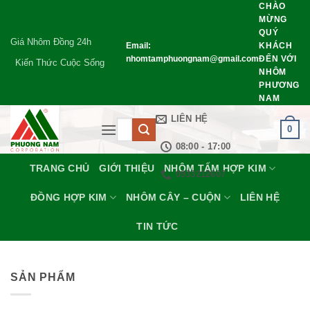
CHÀO
Bỏ
MỪNG
qua
QUÝ
nội
Giá Nhôm Đồng 24h
Email:
KHÁCH
dung
nhomtamphuongnam@gmail.com
ĐẾN VỚI
Kiến Thức Cuộc Sống
NHÔM
PHƯƠNG
NAM
LIÊN HỆ
Tìm
0
kiếm:
08:00 - 17:00
TRANG CHỦ
GIỚI THIỆU
NHÔM TẤM HỢP KIM
0933212607
ĐỒNG HỢP KIM
NHÔM CÂY – CUỘN
LIÊN HỆ
TIN TỨC
SẢN PHẨM