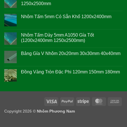
1250x2500mm
Không
có
Nhôm Tấm 5mm Có Sẵn Khổ 1200x2400mm
bình
luận
Không
ở
có
Nhôm
bình
Tấm
luận
Nhôm Tấm Dày 5mm A1050 Gía Tốt
2mm
ở
A1050
(1200x2400mm 1250x2500mm)
Nhôm
Khổ
Tấm
1200x2400mm
Không
5mm
1250x2500mm
có
Có
Bảng Gía V Nhôm 20x20mm 30x30mm 40x40mm
bình
Sẵn
luận
Khổ
Không
ở
1200x2400mm
có
Nhôm
bình
Tấm
luận
Đồng Vàng Tròn Đặc Phi 120mm 150mm 180mm
Dày
ở
5mm
Bảng
Không
A1050
Gía
có
Gía
V
bình
Tốt
Nhôm
luận
(1200x2400mm
20x20mm
ở
1250x2500mm)
30x30mm
Đồng
40x40mm
Vàng
Visa
PayPal
Stripe
MasterCard
Ca
Tròn
On
Đặc
Copyright 2026 ©
Phi
Nhôm Phương Nam
Del
120mm
150mm
180mm