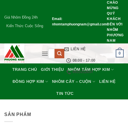
CHÀO
Bỏ
MỪNG
qua
QUÝ
nội
Giá Nhôm Đồng 24h
Email:
KHÁCH
dung
nhomtamphuongnam@gmail.com
ĐẾN VỚI
Kiến Thức Cuộc Sống
NHÔM
PHƯƠNG
NAM
LIÊN HỆ
Tìm
0
kiếm:
08:00 - 17:00
TRANG CHỦ
GIỚI THIỆU
NHÔM TẤM HỢP KIM
0933212607
ĐỒNG HỢP KIM
NHÔM CÂY – CUỘN
LIÊN HỆ
TIN TỨC
SẢN PHẨM