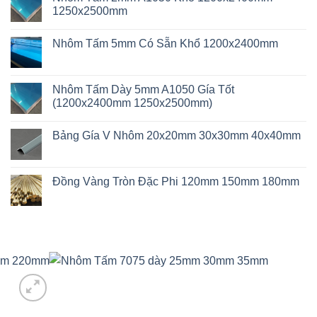
1250x2500mm
Không
có
Nhôm Tấm 5mm Có Sẵn Khổ 1200x2400mm
bình
luận
Không
ở
có
Nhôm
bình
Tấm
luận
Nhôm Tấm Dày 5mm A1050 Gía Tốt
2mm
ở
A1050
(1200x2400mm 1250x2500mm)
Nhôm
Khổ
Tấm
1200x2400mm
Không
5mm
1250x2500mm
có
Có
Bảng Gía V Nhôm 20x20mm 30x30mm 40x40mm
bình
Sẵn
luận
Khổ
Không
ở
1200x2400mm
có
Nhôm
bình
Tấm
luận
Đồng Vàng Tròn Đặc Phi 120mm 150mm 180mm
Dày
ở
5mm
Bảng
Không
A1050
Gía
có
Gía
V
bình
Tốt
Nhôm
luận
(1200x2400mm
20x20mm
ở
1250x2500mm)
30x30mm
Đồng
40x40mm
Vàng
Tròn
Đặc
Phi
120mm
150mm
Add to
180mm
wishlist