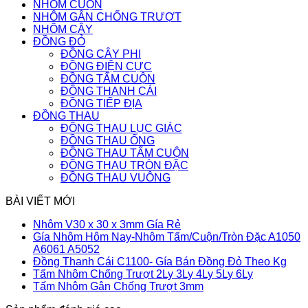
NHÔM CUỘN
NHÔM GÂN CHỐNG TRƯỢT
NHÔM CÂY
ĐỒNG ĐỎ
ĐỒNG CÂY PHI
ĐỒNG ĐIỆN CỰC
ĐỒNG TẤM CUỘN
ĐỒNG THANH CÁI
ĐỒNG TIẾP ĐỊA
ĐỒNG THAU
ĐỒNG THAU LỤC GIÁC
ĐỒNG THAU ỐNG
ĐỒNG THAU TẤM CUỘN
ĐỒNG THAU TRÒN ĐẶC
ĐỒNG THAU VUÔNG
BÀI VIẾT MỚI
Không
Nhôm V30 x 30 x 3mm Gía Rẻ
có
Gía Nhôm Hôm Nay-Nhôm Tấm/Cuộn/Tròn Đặc A1050
Không
bình
A6061 A5052
có
luận
Khô
Đồng Thanh Cái C1100- Gía Bán Đồng Đỏ Theo Kg
ở
bình
Không
có
Tấm Nhôm Chống Trượt 2Ly 3Ly 4Ly 5Ly 6Ly
Nhôm
luận
Không
có
bình
Tấm Nhôm Gân Chống Trượt 3mm
ở
V30
có
bình
luận