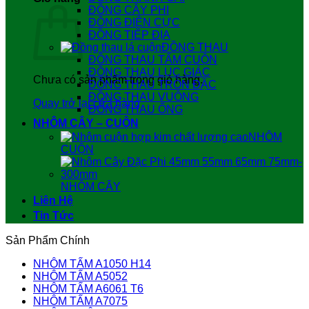
ĐỒNG CÂY PHI
ĐỒNG ĐIỆN CỰC
ĐỒNG TIẾP ĐỊA
ĐỒNG THAU
ĐỒNG THAU TẤM CUỘN
ĐỒNG THAU LỤC GIÁC
Chưa có sản phẩm trong giỏ hàng.
ĐỒNG THAU TRÒN ĐẶC
ĐỒNG THAU VUÔNG
Quay trở lại cửa hàng
ĐỒNG THAU ỐNG
NHÔM CÂY – CUỘN
NHÔM
CUỘN
NHÔM CÂY
Liên Hệ
Tin Tức
Sản Phẩm Chính
NHÔM TẤM A1050 H14
NHÔM TẤM A5052
NHÔM TẤM A6061 T6
NHÔM TẤM A7075