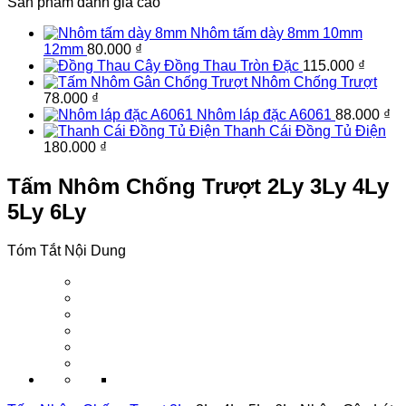
Sản phẩm đánh giá cao
Gía
x
ở
bình
luận
Nhôm
30
ở
Đồn
luận
Nhôm tấm dày 8mm 10mm
Hôm
x
ở
Tấm
Tha
12mm
80.000
₫
Nay-
3mm
Tấm
Nhôm
Cái
Đồng Thau Tròn Đặc
115.000
₫
Nhôm
Gía
Nhôm
Chống
C11
Nhôm Chống Trượt
Tấm/Cuộn/Tròn
Rẻ
Gân
Trượt
Gía
78.000
₫
Đặc
Chống
2Ly
Bán
Nhôm láp đặc A6061
88.000
₫
A1050
Trượt
3Ly
Đồn
Thanh Cái Đồng Tủ Điện
A6061
3mm
4Ly
Đỏ
180.000
₫
A5052
5Ly
The
6Ly
Kg
Tấm Nhôm Chống Trượt 2Ly 3Ly 4Ly
5Ly 6Ly
Tóm Tắt Nội Dung