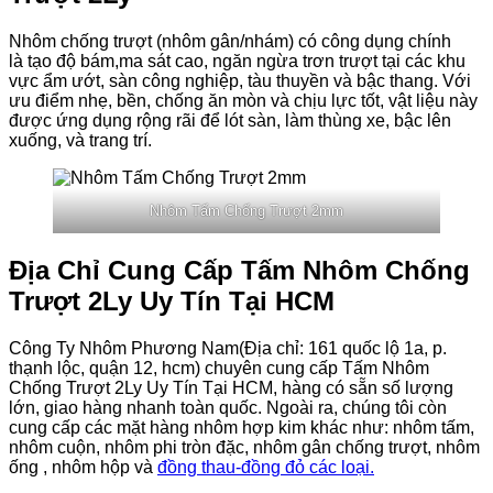
Nhôm chống trượt (nhôm gân/nhám) có công dụng chính
là tạo độ bám,ma sát cao, ngăn ngừa trơn trượt tại các khu
vực ẩm ướt, sàn công nghiệp, tàu thuyền và bậc thang. Với
ưu điểm nhẹ, bền, chống ăn mòn và chịu lực tốt, vật liệu này
được ứng dụng rộng rãi để lót sàn, làm thùng xe, bậc lên
xuống, và trang trí.
Nhôm Tấm Chống Trượt 2mm
Địa Chỉ Cung Cấp Tấm Nhôm Chống
Trượt 2Ly Uy Tín Tại HCM
Công Ty Nhôm Phương Nam(Địa chỉ: 161 quốc lộ 1a, p.
thạnh lộc, quận 12, hcm) chuyên cung cấp Tấm Nhôm
Chống Trượt 2Ly Uy Tín Tại HCM, hàng có sẵn số lượng
lớn, giao hàng nhanh toàn quốc. Ngoài ra, chúng tôi còn
cung cấp các mặt hàng nhôm hợp kim khác như: nhôm tấm,
nhôm cuộn, nhôm phi tròn đặc, nhôm gân chống trượt, nhôm
ống , nhôm hộp và
đồng thau-đồng đỏ các loại.