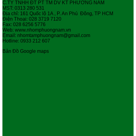
C.TY TNHH ĐT PT TM DV KT PHƯƠNG NAM
MST: 0313 280 531
Địa chỉ: 161 Quốc lộ 1A , P. An Phú Đông, TP HCM
Điện Thoại: 028 3719 7120
Fax: 028 6256 5776
Web: www.nhomphuongnam.vn
Email: nhomtamphuongnam@gmail.com
Hotline: 0933 212 607
Bản Đồ Google maps