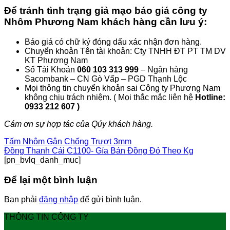
Để tránh tình trạng giả mạo báo giá công ty
Nhôm Phương Nam khách hàng cần lưu ý:
Báo giá có chữ ký đóng dấu xác nhận đơn hàng.
Chuyển khoản Tên tài khoản: Cty TNHH ĐT PT TM DV
KT Phương Nam
Số Tài Khoản
060 103 313 999
– Ngân hàng
Sacombank – CN Gò Vấp – PGD Thạnh Lộc
Mọi thông tin chuyển khoản sai Công ty Phương Nam
không chịu trách nhiệm. ( Mọi thắc mắc liên hệ
Hotline:
0933 212 607 )
Cám ơn sự hợp tác của Qúy khách hàng.
Tấm Nhôm Gân Chống Trượt 3mm
Đồng Thanh Cái C1100- Gía Bán Đồng Đỏ Theo Kg
[pn_bvlq_danh_muc]
Để lại một bình luận
Bạn phải
đăng nhập
để gửi bình luận.
THÔNG TIN CÔNG TY