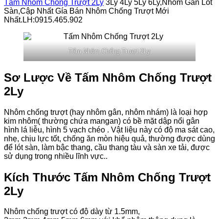
Tấm Nhôm Chống Trượt 2Ly
3Ly 4Ly 5Ly 6Ly,Nhôm Gân Lót
Sàn,Cập Nhất Gía Bán Nhôm Chống Trượt Mới
Nhất.LH:0915.465.902
Tấm Nhôm Chống Trượt 2Ly
Sơ Lược Về Tấm Nhôm Chống Trượt
2Ly
Nhôm chống trượt (hay nhôm gân, nhôm nhám) là loại hợp
kim nhôm( thường chứa mangan) có bề mặt dập nổi gân
hình lá liễu, hình 5 vạch chéo . Vật liệu này có độ ma sát cao,
nhẹ, chịu lực tốt, chống ăn mòn hiệu quả, thường được dùng
để lót sàn, làm bậc thang, cầu thang tàu và sàn xe tải, được
sử dụng trong nhiều lĩnh vực..
Kích Thước Tấm Nhôm Chống Trượt
2Ly
Nhôm chống trượt có độ dày từ 1.5mm,