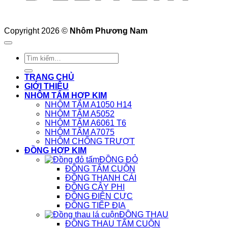
Copyright 2026 ©
Nhôm Phương Nam
Tìm
kiếm:
TRANG CHỦ
GIỚI THIỆU
NHÔM TẤM HỢP KIM
NHÔM TẤM A1050 H14
NHÔM TẤM A5052
NHÔM TẤM A6061 T6
NHÔM TẤM A7075
NHÔM CHỐNG TRƯỢT
ĐỒNG HỢP KIM
ĐỒNG ĐỎ
ĐỒNG TẤM CUỘN
ĐỒNG THANH CÁI
ĐỒNG CÂY PHI
ĐỒNG ĐIỆN CỰC
ĐỒNG TIẾP ĐỊA
ĐỒNG THAU
ĐỒNG THAU TẤM CUỘN