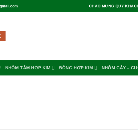
gmail.com
CHÀO MỪNG QUÝ KHÁC
U
NHÔM TẤM HỢP KIM
ĐỒNG HỢP KIM
NHÔM CÂY – C