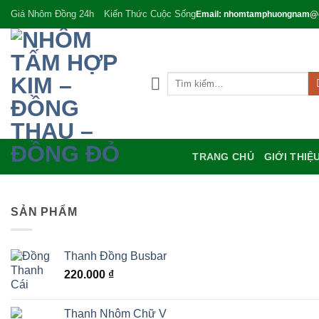
Bỏ
Giá Nhôm Đồng 24h
Kiến Thức Cuộc Sống
Email: nhomtamphuongnam@
qua
nội
dung
Tìm
kiếm:
TRANG CHỦ
GIỚI THIỆ
SẢN PHẨM
Thanh Đồng Busbar
220.000
₫
Thanh Nhôm Chữ V