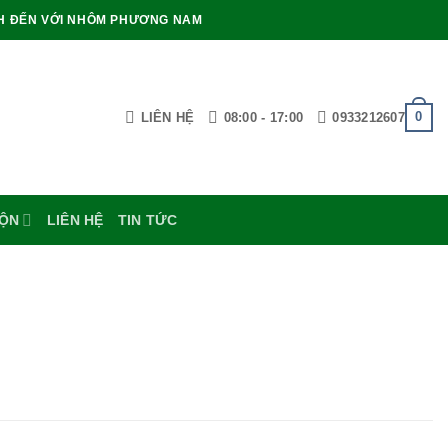
H ĐẾN VỚI NHÔM PHƯƠNG NAM
0
LIÊN HỆ
08:00 - 17:00
0933212607
UỘN
LIÊN HỆ
TIN TỨC