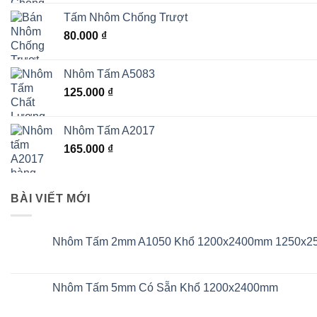
Tấm Nhôm Chống Trượt
80.000
₫
Nhôm Tấm A5083
125.000
₫
Nhôm Tấm A2017
165.000
₫
BÀI VIẾT MỚI
Nhôm Tấm 2mm A1050 Khổ 1200x2400mm 1250x
Không
có
bình
luận
Nhôm Tấm 5mm Có Sẵn Khổ 1200x2400mm
ở
Nhôm
Không
Tấm
có