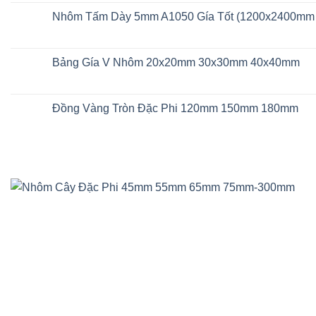
2mm
bình
A1050
luận
Nhôm Tấm Dày 5mm A1050 Gía Tốt (1200x2400mm
Khổ
ở
1200x2400mm
Nhôm
Không
1250x2500mm
Tấm
có
5mm
bình
Có
luận
Bảng Gía V Nhôm 20x20mm 30x30mm 40x40mm
Sẵn
ở
Khổ
Nhôm
Không
1200x2400mm
Tấm
có
Dày
bình
5mm
luận
Đồng Vàng Tròn Đặc Phi 120mm 150mm 180mm
A1050
ở
Gía
Bảng
Không
Tốt
Gía
có
(1200x2400mm
V
bình
1250x2500mm)
Nhôm
luận
20x20mm
ở
30x30mm
Đồng
40x40mm
Vàng
Tròn
Đặc
Phi
120mm
150mm
180mm