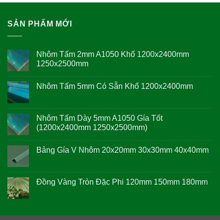
SẢN PHẨM MỚI
Nhôm Tấm 2mm A1050 Khổ 1200x2400mm
1250x2500mm
Không
có
Nhôm Tấm 5mm Có Sẵn Khổ 1200x2400mm
bình
luận
Không
ở
có
Nhôm
bình
Tấm
luận
Nhôm Tấm Dày 5mm A1050 Gía Tốt
2mm
ở
A1050
(1200x2400mm 1250x2500mm)
Nhôm
Khổ
Tấm
1200x2400mm
Không
5mm
1250x2500mm
có
Có
Bảng Gía V Nhôm 20x20mm 30x30mm 40x40mm
bình
Sẵn
luận
Khổ
Không
ở
1200x2400mm
có
Nhôm
bình
Tấm
luận
Đồng Vàng Tròn Đặc Phi 120mm 150mm 180mm
Dày
ở
5mm
Bảng
Không
A1050
Gía
có
Gía
V
bình
Tốt
Nhôm
luận
(1200x2400mm
20x20mm
ở
1250x2500mm)