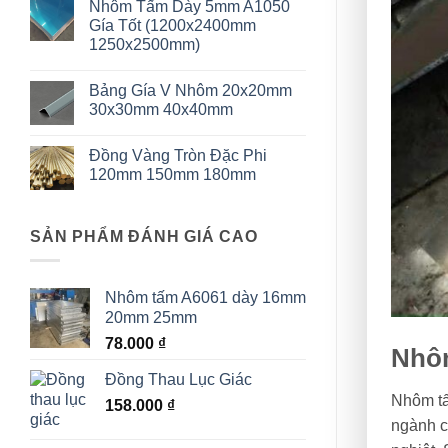
Nhôm Tấm Dày 5mm A1050
2mm
bình
A1050
luận
Gía Tốt (1200x2400mm
Khổ
ở
1250x2500mm)
1200x2400mm
Nhôm
1250x2500mm
Tấm
Không
5mm
có
Có
Bảng Gía V Nhôm 20x20mm
bình
Sẵn
luận
30x30mm 40x40mm
Khổ
ở
1200x2400mm
Nhôm
Không
Tấm
có
Đồng Vàng Tròn Đặc Phi
Dày
bình
5mm
luận
120mm 150mm 180mm
A1050
ở
Gía
Bảng
Không
Tốt
Gía
có
(1200x2400mm
V
bình
1250x2500mm)
Nhôm
SẢN PHẨM ĐÁNH GIÁ CAO
luận
20x20mm
ở
30x30mm
Đồng
40x40mm
Vàng
Tròn
Nhôm tấm A6061 dày 16mm
Đặc
Phi
20mm 25mm
120mm
150mm
78.000
₫
180mm
Nhôm
Đồng Thau Lục Giác
Nhôm tấ
158.000
₫
ngành c