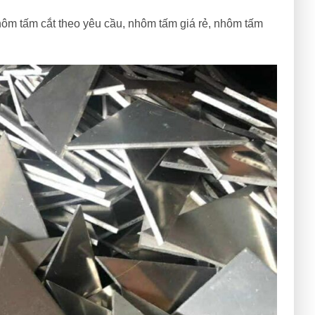
m tấm cắt theo yêu cầu, nhôm tấm giá rẻ, nhôm tấm