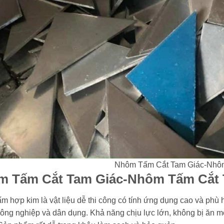
Nhôm Tấm Cắt Tam Giác-Nhôm
 Tấm Cắt Tam Giác-Nhôm Tấm Cắt 
m hợp kim là vật liệu dễ thi công có tính ứng dụng cao và phù 
ông nghiệp và dân dụng. Khả năng chịu lực lớn, không bị ăn m