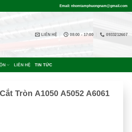
Email: nhomtamphuongnam@gmail.com
LIÊN HỆ
08:00 - 17:00
0933212607
UỘN
LIÊN HỆ
TIN TỨC
ắt Tròn A1050 A5052 A6061