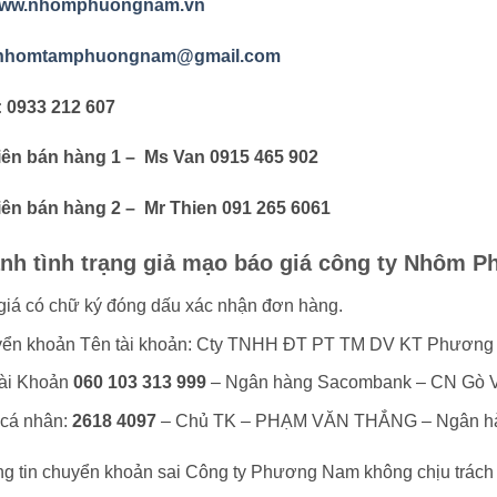
ww.nhomphuongnam.vn
nhomtamphuongnam@gmail.com
: 0933 212 607
iên bán hàng 1 – Ms Van 0915 465 902
ên bán hàng 2 – Mr Thien 091 265 6061
ánh tình trạng giả mạo báo giá công ty Nhôm 
giá có chữ ký đóng dấu xác nhận đơn hàng.
ển khoản Tên tài khoản: Cty TNHH ĐT PT TM DV KT Phươn
ài Khoản
060 103 313 999
– Ngân hàng Sacombank – CN Gò 
cá nhân:
2618 4097
– Chủ TK – PHẠM VĂN THẮNG – Ngân hà
ng tin chuyển khoản sai Công ty Phương Nam không chịu trách 