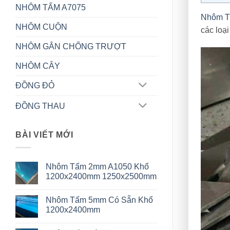
NHÔM TẤM A7075
Nhôm T
NHÔM CUỘN
các loạ
NHÔM GÂN CHỐNG TRƯỢT
NHÔM CÂY
ĐỒNG ĐỎ
ĐỒNG THAU
BÀI VIẾT MỚI
Nhôm Tấm 2mm A1050 Khổ
1200x2400mm 1250x2500mm
Không
có
Nhôm Tấm 5mm Có Sẵn Khổ
bình
luận
1200x2400mm
ở
Nhôm
Không
Tấm
có