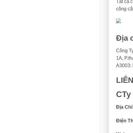
Tất cả 
công cắ
Địa 
Công Ty
1A, P.t
A3003: 
LIÊ
CTy
Địa Chỉ
Điện Th