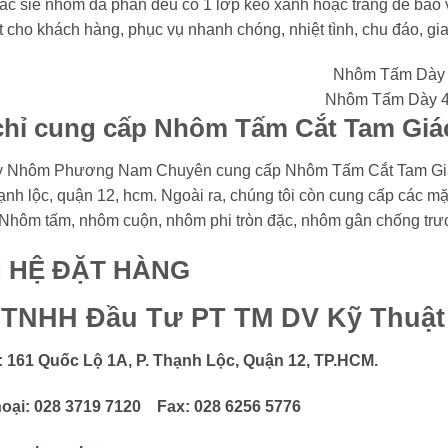
các sie nhôm đa phần đều có 1 lớp keo xanh hoặc trắng để bảo
t cho khách hàng, phục vụ nhanh chóng, nhiệt tình, chu đáo,
Nhôm Tấm Dày
chỉ cung cấp Nhôm Tấm Cắt Tam Giá
 Nhôm Phương Nam Chuyên cung cấp Nhôm Tấm Cắt Tam Giác-N
hạnh lộc, quận 12, hcm. Ngoài ra, chúng tôi còn cung cấp các
Nhôm tấm, nhôm cuộn, nhôm phi tròn đặc, nhôm gân chống trư
N HỆ ĐẶT HÀNG
 TNHH Đầu Tư PT TM DV Kỹ Thuậ
: 161 Quốc Lộ 1A, P. Thạnh Lộc, Quận 12, TP.HCM.
oại: 028 3719 7120 Fax: 028 6256 5776