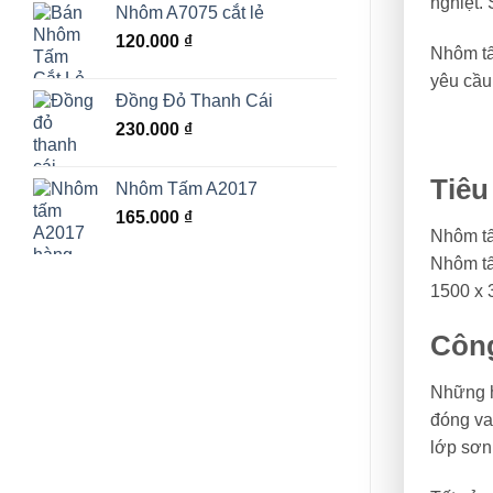
nghiệt.
Nhôm A7075 cắt lẻ
120.000
₫
Nhôm tấ
yêu cầu 
Đồng Đỏ Thanh Cái
230.000
₫
Tiêu
Nhôm Tấm A2017
165.000
₫
Nhôm tấ
Nhôm tấ
1500 x 
Công
Những h
đóng va
lớp sơn