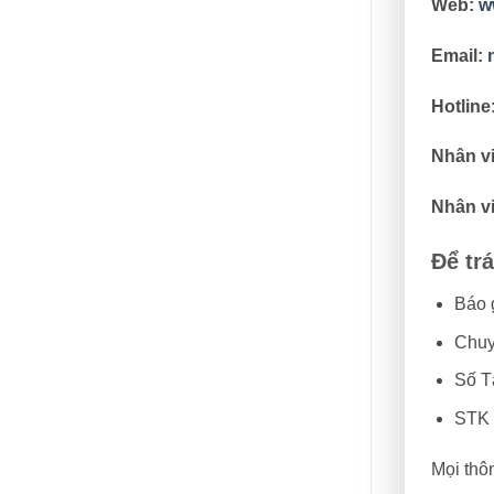
Web:
w
Email:
Hotline
Nhân v
Nhân vi
Để tr
Báo 
Chuy
Số T
STK 
Mọi thô