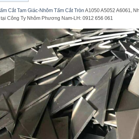
ấm Cắt Tam Giác-Nhôm Tấm Cắt Tròn
A1050 A5052 A6061, Nhô
i tại Công Ty Nhôm Phương Nam-LH: 0912 656 061