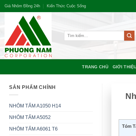
Bỏ
Giá Nhôm Đồng 24h
Kiến Thức Cuộc Sống
qua
nội
dung
Tìm
kiếm:
TRANG CHỦ
GIỚI THIỆ
SẢN PHẨM CHÍNH
Nh
NHÔM TẤM A1050 H14
NHÔM TẤM A5052
Tóm T
NHÔM TẤM A6061 T6