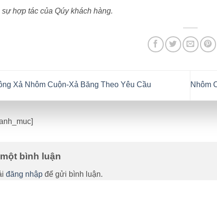
sự hợp tác của Qúy khách hàng.
ông Xả Nhôm Cuộn-Xả Băng Theo Yêu Cầu
Nhôm C
danh_muc]
i một bình luận
ải
đăng nhập
để gửi bình luận.