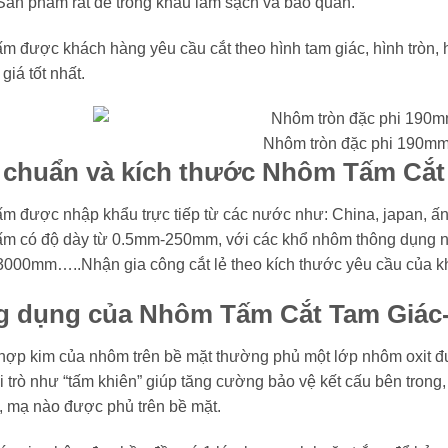
 Sản phẩm rất dễ trong khâu làm sạch và bảo quản.
m được khách hàng yêu cầu cắt theo hình tam giác, hình tròn,
giá tốt nhất.
Nhôm tròn đặc phi 190m
 chuẩn và kích thước Nhôm Tấm Cắ
m được nhập khẩu trực tiếp từ các nước như: China, japan, 
m có độ dày từ 0.5mm-250mm, với các khổ nhôm thông dụng 
3000mm…..Nhận gia công cắt lẻ theo kích thước yêu cầu của 
 dụng của Nhôm Tấm Cắt Tam Giác
ợp kim của nhôm trên bề mặt thường phủ một lớp nhôm oxit đượ
i trò như “tấm khiên” giúp tăng cường bảo vệ kết cấu bên trong
, mạ nào được phủ trên bề mặt.