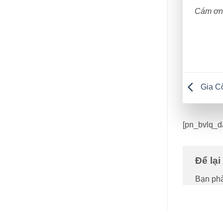
Cám ơn 
Gia C
[pn_bvlq_
Để lạ
Bạn ph