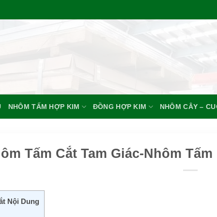
U
NHÔM TẤM HỢP KIM
ĐỒNG HỢP KIM
NHÔM CÂY – C
ôm Tấm Cắt Tam Giác-Nhôm Tấm C
ắt Nội Dung