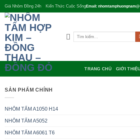
Bỏ
Giá Nhôm Đồng 24h
Kiến Thức Cuộc Sống
Email: nhomtamphuongnam@
qua
nội
dung
Tìm
kiếm:
TRANG CHỦ
GIỚI THIỆ
SẢN PHẨM CHÍNH
NHÔM TẤM A1050 H14
NHÔM TẤM A5052
NHÔM TẤM A6061 T6