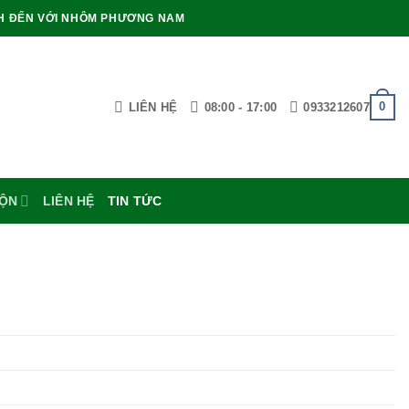
H ĐẾN VỚI NHÔM PHƯƠNG NAM
0
LIÊN HỆ
08:00 - 17:00
0933212607
UỘN
LIÊN HỆ
TIN TỨC