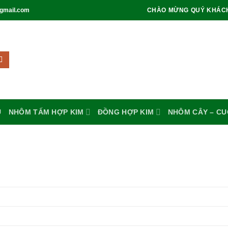
gmail.com
CHÀO MỪNG QUÝ KHÁC
U
NHÔM TẤM HỢP KIM
ĐỒNG HỢP KIM
NHÔM CÂY – C