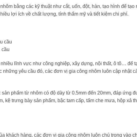
u nhôm bằng các kỹ thuật như cắt, uốn, đột, hàn, tạo hình để tạo
ều lợi ích về chất lượng, tính thẩm mỹ và tiết kiệm chi phí.
u cầu
nhiều lĩnh vực như công nghiệp, xây dựng, nội thất, ô tô… để
những yêu cầu đó, các đơn vị gia công nhôm luôn cập nhật cá
các sản phẩm từ nhôm có độ dày từ 0.5mm đến 20mm, đáp ứng 
 kệ trưng bày sản phẩm, bậc tam cấp, tấm che mưa, hộp xả thả
a khách hàng, các đơn vị gia công nhôm luôn chú trọng vào c