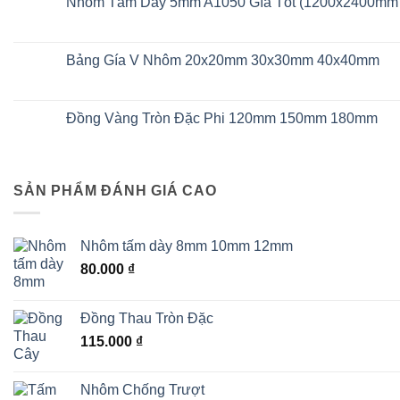
Nhôm Tấm Dày 5mm A1050 Gía Tốt (1200x2400mm
Khổ
ở
1200x2400mm
Nhôm
Không
1250x2500mm
Tấm
có
5mm
bình
Có
luận
Bảng Gía V Nhôm 20x20mm 30x30mm 40x40mm
Sẵn
ở
Khổ
Nhôm
Không
1200x2400mm
Tấm
có
Dày
bình
5mm
luận
Đồng Vàng Tròn Đặc Phi 120mm 150mm 180mm
A1050
ở
Gía
Bảng
Không
Tốt
Gía
có
(1200x2400mm
V
bình
1250x2500mm)
Nhôm
luận
20x20mm
ở
SẢN PHẨM ĐÁNH GIÁ CAO
30x30mm
Đồng
40x40mm
Vàng
Tròn
Đặc
Phi
Nhôm tấm dày 8mm 10mm 12mm
120mm
150mm
80.000
₫
180mm
Đồng Thau Tròn Đặc
115.000
₫
Nhôm Chống Trượt