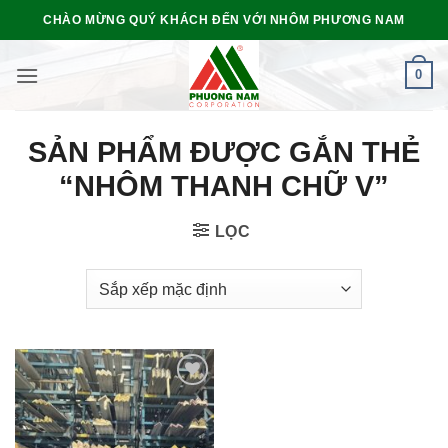
Bỏ
CHÀO MỪNG QUÝ KHÁCH ĐẾN VỚI NHÔM PHƯƠNG NAM
qua
nội
0
dung
SẢN PHẨM ĐƯỢC GẮN THẺ
“NHÔM THANH CHỮ V”
LỌC
Add to
wishlist