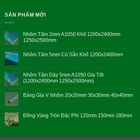
SẢN PHẨM MỚI
Nhôm Tấm 2mm A1050 Khổ 1200x2400mm
1250x2500mm
Không
có
Nhôm Tấm 5mm Có Sẵn Khổ 1200x2400mm
bình
luận
Không
ở
có
Nhôm
bình
Tấm
luận
Nhôm Tấm Dày 5mm A1050 Gía Tốt
2mm
ở
A1050
(1200x2400mm 1250x2500mm)
Nhôm
Khổ
Tấm
1200x2400mm
Không
5mm
1250x2500mm
có
Có
Bảng Gía V Nhôm 20x20mm 30x30mm 40x40mm
bình
Sẵn
luận
Khổ
Không
ở
1200x2400mm
có
Nhôm
bình
Tấm
luận
Đồng Vàng Tròn Đặc Phi 120mm 150mm 180mm
Dày
ở
5mm
Bảng
Không
A1050
Gía
có
Gía
V
bình
Tốt
Nhôm
luận
(1200x2400mm
20x20mm
ở
1250x2500mm)